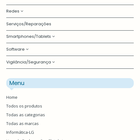
HUBS/Card Reader
Redes
Desktops
Impressoras
Serviços/Reparações
Portáteis
Placas Rede
Ratos
Smartphones/Tablets
Routers/AP/Extenders
Teclados
Software
Acessórios Consolas
UPS - Energia
Vigilância/Segurança
Acessórios Smartphones
Segurança
Smartphones | Tablets
Câmaras
Menu
Smartwatch/Bands
Home
Todos os produtos
Todas as categorias
Todas as marcas
Informática-LG