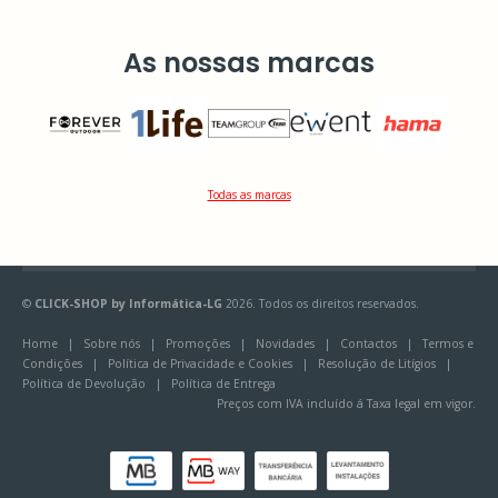
As nossas marcas
Todas as marcas
©
CLICK-SHOP by Informática-LG
2026. Todos os direitos reservados.
Home
|
Sobre nós
|
Promoções
|
Novidades
|
Contactos
|
Termos e
Condições
|
Política de Privacidade e Cookies
|
Resolução de Litígios
|
Política de Devolução
|
Política de Entrega
Preços com IVA incluído á Taxa legal em vigor.