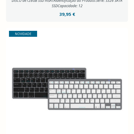
DISCO de128GB SSD mSATAIdentificação do Produto:Série: S326 SATA
SSDCapacidade: 12
39,95 €
NOVIDADE