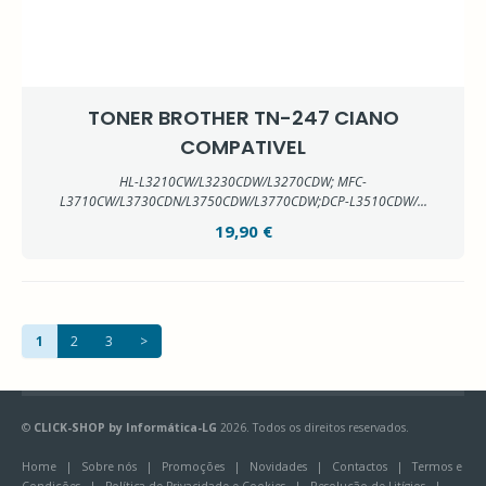
TONER BROTHER TN-247 CIANO
COMPATIVEL
HL-L3210CW/L3230CDW/L3270CDW; MFC-
L3710CW/L3730CDN/L3750CDW/L3770CDW;DCP-L3510CDW/...
19,90 €
1
2
3
>
©
CLICK-SHOP by Informática-LG
2026. Todos os direitos reservados.
Home
|
Sobre nós
|
Promoções
|
Novidades
|
Contactos
|
Termos e
Condições
|
Política de Privacidade e Cookies
|
Resolução de Litígios
|