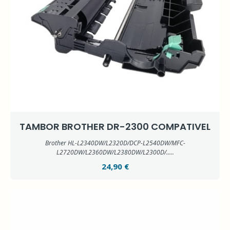
TAMBOR BROTHER DR-2300 COMPATIVEL
Brother HL-L2340DW/L2320D/DCP-L2540DW/MFC-
L2720DW/L2360DW/L2380DW/L2300D/.....
24,90 €