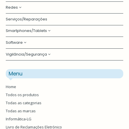
HUBS/Card Reader
Redes
Desktops
Impressoras
Serviços/Reparações
Portáteis
Placas Rede
Ratos
Smartphones/Tablets
Routers/AP/Extenders
Teclados
Software
Acessórios Consolas
UPS - Energia
Vigilância/Segurança
Acessórios Smartphones
Segurança
Smartphones | Tablets
Câmaras
Menu
Smartwatch/Bands
Home
Todos os produtos
Todas as categorias
Todas as marcas
Informática-LG
Livro de Reclamações Eletrónico