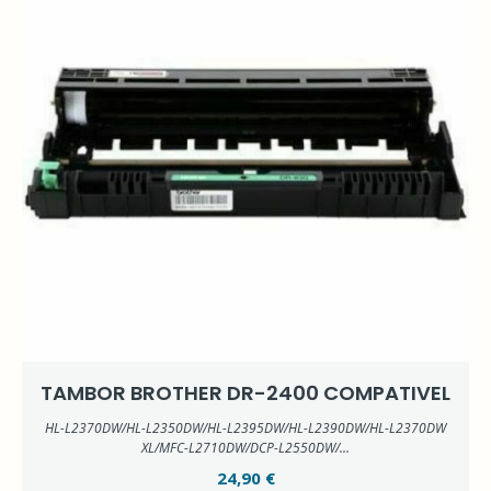
TAMBOR BROTHER DR-2400 COMPATIVEL
HL-L2370DW/HL-L2350DW/HL-L2395DW/HL-L2390DW/HL-L2370DW
XL/MFC-L2710DW/DCP-L2550DW/...
24,90 €