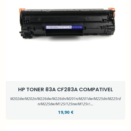
HP TONER 83A CF283A COMPATIVEL
M202dw/M202n/M226dw/M226dn/M201n/M201dw/M225dn/M225rd
n/M225dw/M125/125nw/M125r/....
19,90 €