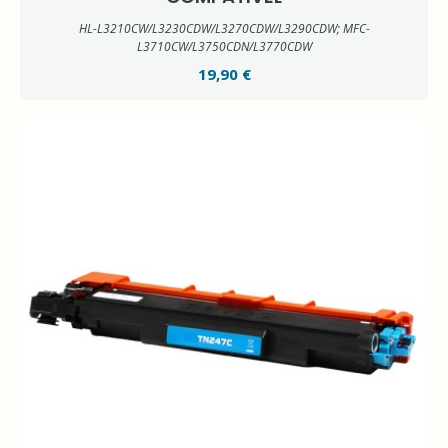
HL-L3210CW/L3230CDW/L3270CDW/L3290CDW; MFC-
L3710CW/L3750CDN/L3770CDW
19,90 €