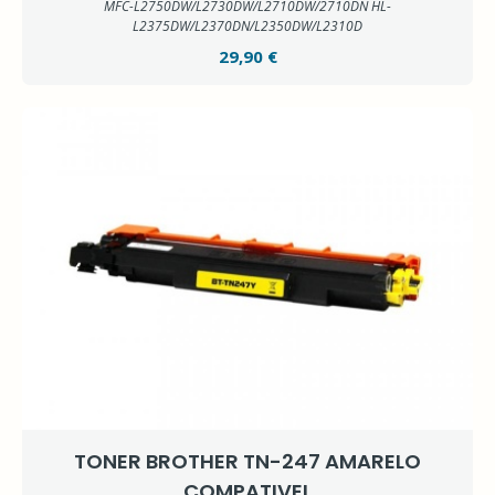
MFC-L2750DW/L2730DW/L2710DW/2710DN HL-
L2375DW/L2370DN/L2350DW/L2310D
29,90 €
TONER BROTHER TN-247 AMARELO
COMPATIVEL