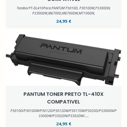
TamborPT-DL410Para:PANTUM P3010D, P3010DW,P3300DN,
P3300DW,M6700D,M6700DW,M7100DN,
24,95 €
PANTUM TONER PRETO TL-410X
COMPATIVEL
P3010D/P3010DW/P3012D/P3012DW/P3017DW/P3020D/P3300DN/P
3300DW/P3302DN/P3302DW/.....
24,95 €